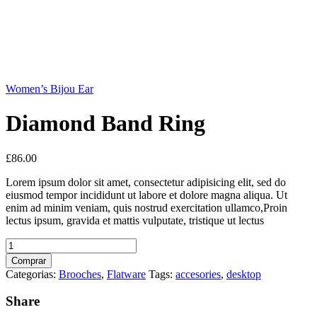
Women’s Bijou Ear
Diamond Band Ring
£
86.00
Lorem ipsum dolor sit amet, consectetur adipisicing elit, sed do
eiusmod tempor incididunt ut labore et dolore magna aliqua. Ut
enim ad minim veniam, quis nostrud exercitation ullamco,Proin
lectus ipsum, gravida et mattis vulputate, tristique ut lectus
Diamond
Band
Comprar
Ring
Categorias:
Brooches‎
,
Flatware
Tags:
accesories
,
desktop
quantidade
Share