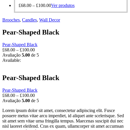
£
68.00
–
£
100.00
Ver produtos
Brooches‎
,
Candles
,
Wall Decor
Pear-Shaped Black
Pear-Shaped Black
£
68.00
–
£
100.00
Avaliação
5.00
de 5
Available:
Pear-Shaped Black
Pear-Shaped Black
£
68.00
–
£
100.00
Avaliação
5.00
de 5
Lorem ipsum dolor sit amet, consectetur adipiscing elit. Fusce
posuere metus vitae arcu imperdiet, id aliquet ante scelerisque. Sed
sit amet sem vitae urna fringilla tempus. Maecenas suscipit dui nec
nisl laoreet eleifend. Cras ex quam, ullamcorper sit amet accumsan