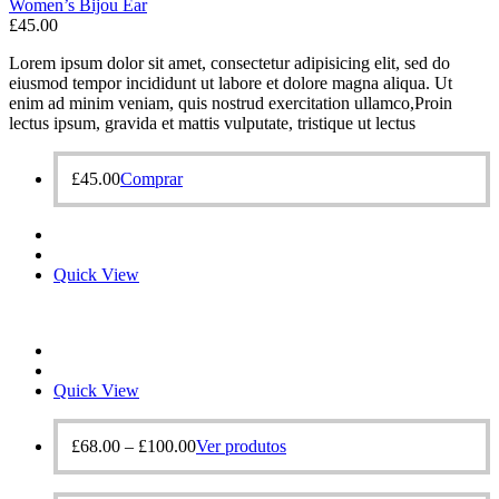
Women’s Bijou Ear
£
45.00
Lorem ipsum dolor sit amet, consectetur adipisicing elit, sed do
eiusmod tempor incididunt ut labore et dolore magna aliqua. Ut
enim ad minim veniam, quis nostrud exercitation ullamco,Proin
lectus ipsum, gravida et mattis vulputate, tristique ut lectus
£
45.00
Comprar
Quick View
Quick View
£
68.00
–
£
100.00
Ver produtos