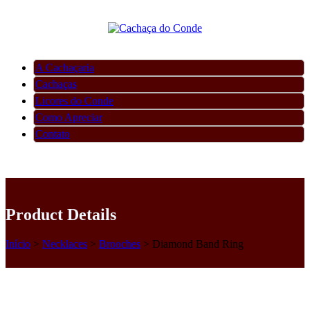
A Cachaçaria
Cachaças
Licores do Conde
Como Apreciar
Contato
Product Details
Início
>
Necklaces‎
>
Brooches‎
>
Diamond Band Ring