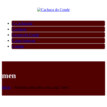
A Cachaçaria
Cachaças
Licores do Conde
Como Apreciar
Contato
men
Início
>
Produtos marcados com a tag “men”