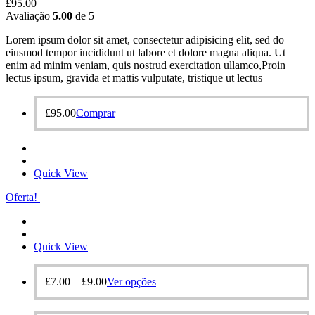
£
95.00
Avaliação
5.00
de 5
Lorem ipsum dolor sit amet, consectetur adipisicing elit, sed do
eiusmod tempor incididunt ut labore et dolore magna aliqua. Ut
enim ad minim veniam, quis nostrud exercitation ullamco,Proin
lectus ipsum, gravida et mattis vulputate, tristique ut lectus
£
95.00
Comprar
Quick View
Oferta!
Quick View
£
7.00
–
£
9.00
Ver opções